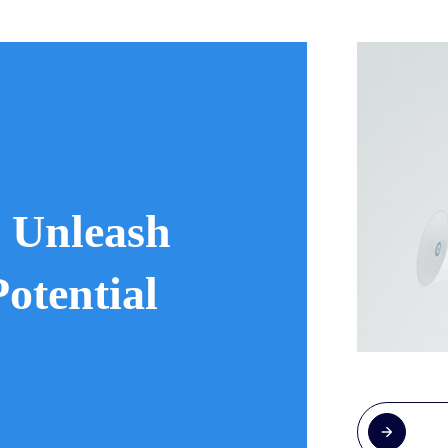
 Unleash
otential