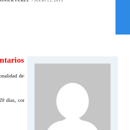
ROGER PEREZ
-
JULIO 15, 2013
ntarios Y Ventas?
onalidad del sistema de inventarios y
20 días, compartí contigo mas de 20