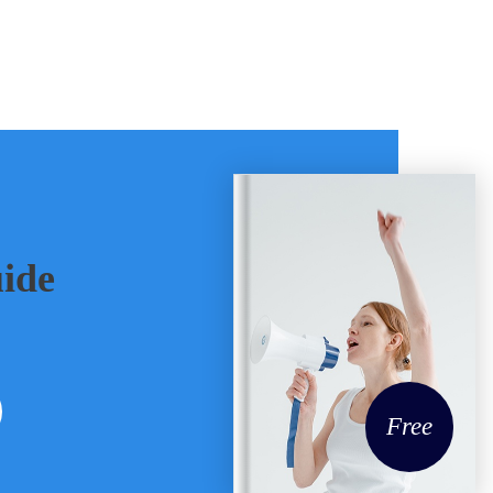
ide
Free